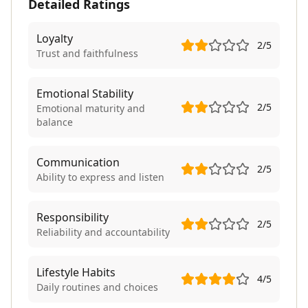
Detailed Ratings
Loyalty
2
/5
Trust and faithfulness
Emotional Stability
2
/5
Emotional maturity and
balance
Communication
2
/5
Ability to express and listen
Responsibility
2
/5
Reliability and accountability
Lifestyle Habits
4
/5
Daily routines and choices