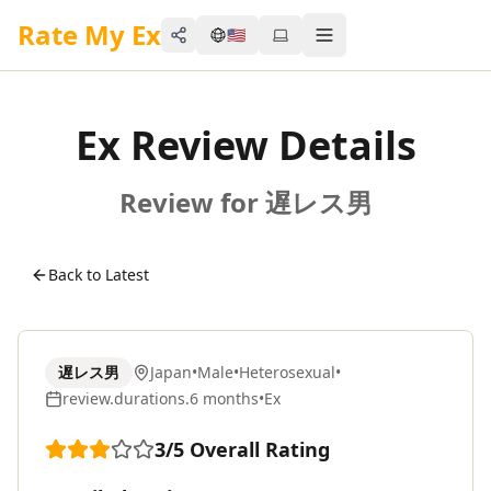
Rate My Ex
🇺🇸
Share
Toggle menu
Ex Review Details
Review for 遅レス男
Back to Latest
遅レス男
Japan
•
Male
•
Heterosexual
•
review.durations.6 months
•
Ex
3
/5
Overall Rating