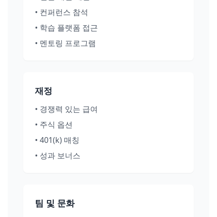
•
컨퍼런스 참석
•
학습 플랫폼 접근
•
멘토링 프로그램
재정
•
경쟁력 있는 급여
•
주식 옵션
•
401(k) 매칭
•
성과 보너스
팀 및 문화